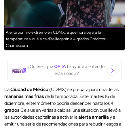
Alerta por frío extremo en CDMX: a qué hora bajará la
temperatura y qué alcaldías llegarán a 4 grados
Créditos:
Cuartoscuro
¿Quieres que
QP IA
te ayude a entender
esta noticia?
La
Ciudad de México
(CDMX) se prepara para una de las
mañanas más frías
de la temporada. Este martes 16 de
diciembre, el termómetro podría descender hasta los
4
grados
Celsius en varias alcaldías, una situación que llevó a
las autoridades capitalinas a activar la
alerta amarilla
y a
emitir una serie de recomendaciones para reducir riesgos a