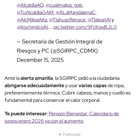
@AlcaldiaAO
,
@cuajimalpa_gob
,
@TuAlcaldiaGAM
,
@ALaMagdalenaC
,
@AlcMilpaAlta
,
@TlahuacRenace
,
@TlalpanAl
y
@XochimilcoAl
....
pic.twitter.com/9FcKswBJL0
— Secretaría de Gestión Integral de
Riesgos y PC (@SGIRPC_CDMX)
December 15, 2025
Ante la
alerta amarilla
, la SGIRPC pidió a la ciudadanía
abrigarse adecuadamente
y usar
varias capas
de ropa,
preferentemente térmica. Cubrir cabeza, manos y cuello es
fundamental para conservar el calor corporal.
Te puede interesar:
Pensión Bienestar: Calendario de
pagos enero 2026 ya con el aumento
▼ Publicidad