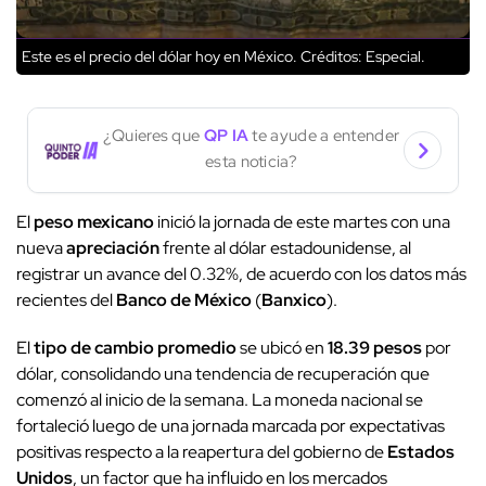
Este es el precio del dólar hoy en México.
Créditos: Especial.
¿Quieres que
QP IA
te ayude a entender
esta noticia?
El
peso mexicano
inició la jornada de este martes con una
nueva
apreciación
frente al dólar estadounidense, al
registrar un avance del 0.32%, de acuerdo con los datos más
recientes del
Banco de México
(
Banxico
).
El
tipo de cambio promedio
se ubicó en
18.39 pesos
por
dólar, consolidando una tendencia de recuperación que
comenzó al inicio de la semana. La moneda nacional se
fortaleció luego de una jornada marcada por expectativas
positivas respecto a la reapertura del gobierno de
Estados
Unidos
, un factor que ha influido en los mercados