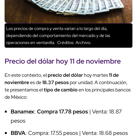
Los precios de compra y venta varían a lo largo del día,
dependiendo del comportamiento del mercado y de las
operaciones en ventanilla.
Créditos: Archivo.
Precio del dólar hoy
11 de noviembre
En este contexto, el
precio del dólar
hoy martes
11 de
noviembre
es de
18.37 pesos
por unidad. A continuación,
te presentamos el
tipo de cambio
en los principales bancos
de México:
Banamex
:
Compra 17.78 pesos
| Venta: 18.87
pesos
BBVA
: Compra: 17.55 pesos | Venta: 18.68 pesos