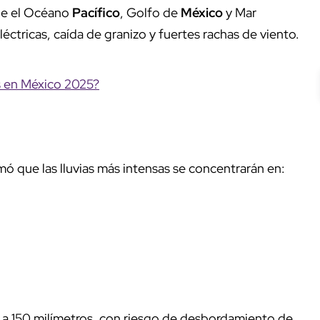
sde el Océano
Pacífico
, Golfo de
México
y Mar
éctricas, caída de granizo y fuertes rachas de viento.
s en México 2025?
ó que las lluvias más intensas se concentrarán en:
 a 150 milímetros, con riesgo de desbordamiento de