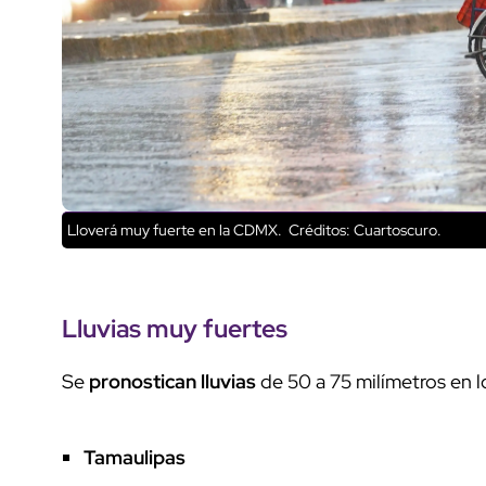
Lloverá muy fuerte en la CDMX.
Créditos: Cuartoscuro.
Lluvias muy fuertes
Se
pronostican lluvias
de 50 a 75 milímetros en l
Tamaulipas