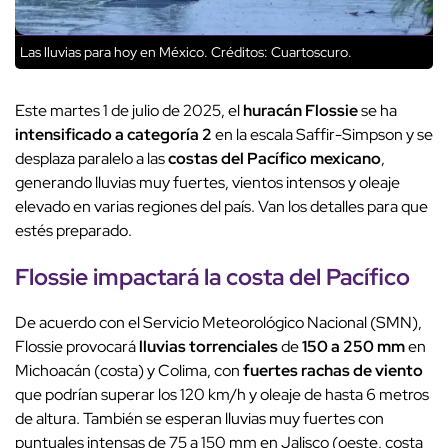
Las lluvias para hoy en México.
Créditos: Cuartoscuro.
Este martes 1 de julio de 2025, el
huracán Flossie
se ha
intensificado a categoría 2
en la escala Saffir-Simpson y se
desplaza paralelo a las
costas del Pacífico mexicano
,
generando lluvias muy fuertes, vientos intensos y oleaje
elevado en varias regiones del país. Van los detalles para que
estés preparado.
Flossie impactará la costa del Pacífico
De acuerdo con el Servicio Meteorológico Nacional (SMN),
Flossie provocará
lluvias torrenciales
de
150 a 250 mm
en
Michoacán (costa) y Colima, con
fuertes rachas de viento
que podrían superar los 120 km/h y oleaje de hasta 6 metros
de altura. También se esperan lluvias muy fuertes con
puntuales intensas de 75 a 150 mm en Jalisco (oeste, costa