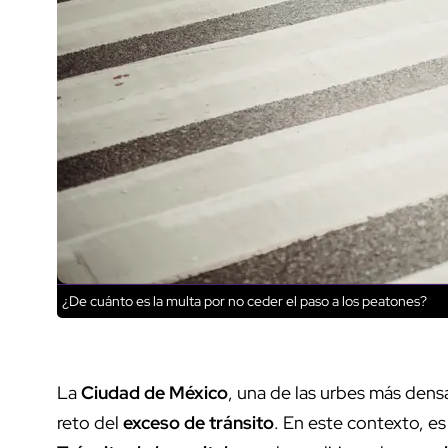
¿De cuánto es la multa por no ceder el paso a los peatones?
La
Ciudad de México
, una de las urbes más den
reto del
exceso de tránsito
. En este contexto, e