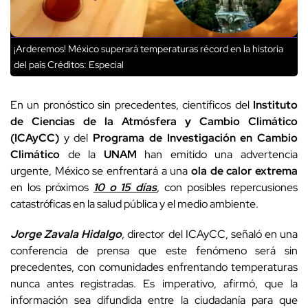
¡Arderemos! México superará temperaturas récord en la historia
del país
Créditos: Especial
En un pronóstico sin precedentes, científicos del
Instituto
de Ciencias de la Atmósfera y Cambio Climático
(ICAyCC)
y del
Programa de Investigación en Cambio
Climático
de la
UNAM
han emitido una advertencia
urgente, México se enfrentará a una
ola de calor extrema
en los próximos
10 o 15 días
, con posibles repercusiones
catastróficas en la salud pública y el medio ambiente.
Jorge Zavala Hidalgo
, director del ICAyCC, señaló en una
conferencia de prensa que este fenómeno será sin
precedentes, con comunidades enfrentando temperaturas
nunca antes registradas. Es imperativo, afirmó, que la
información sea difundida entre la ciudadanía para que