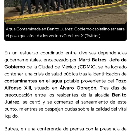
Agua Contaminada en Benito Juárez: Gobierno capitalino saneara
el pozo que afectó a los vecinos
Créditos: X (Twitter)
En un esfuerzo coordinado entre diversas dependencias
gubernamentales, encabezado por
Martí Batres
,
Jefe de
Gobierno
de la Ciudad de México (
CDMX
), se ha logrado
contener una crisis de salud pública tras la identificación de
contaminantes en el agua
potable proveniente del
Pozo
Alfonso XIII,
situado en
Álvaro Obregón
. Tras días de
preocupación entre los residentes de la alcaldía
Benito
Juárez
, se cerró y se comenzó el saneamiento de este
punto, mientras se despejan dudas sobre la calidad del vital
líquido.
Batres, en una conferencia de prensa con la presencia de