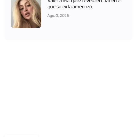
Valeria Márquez reveló el chat en el
que su ex la amenazó
Ago. 3, 2026