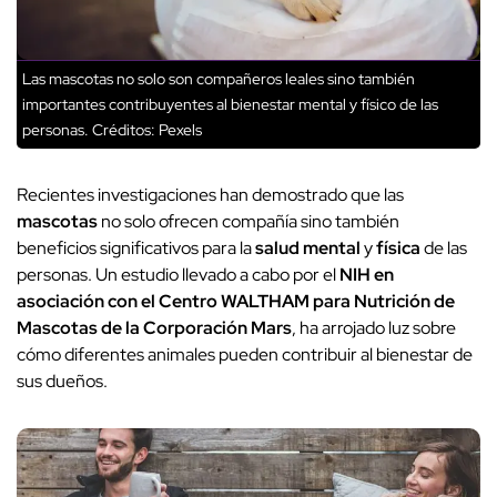
Las mascotas no solo son compañeros leales sino también
importantes contribuyentes al bienestar mental y físico de las
personas.
Créditos: Pexels
Recientes investigaciones han demostrado que las
mascotas
no solo ofrecen compañía sino también
beneficios significativos para la
salud mental
y
física
de las
personas. Un estudio llevado a cabo por el
NIH en
asociación con el Centro WALTHAM para Nutrición de
Mascotas de la Corporación Mars
, ha arrojado luz sobre
cómo diferentes animales pueden contribuir al bienestar de
sus dueños.