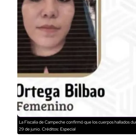
La Fiscalía de Campeche confirmó que los cuerpos hallados dur
29 de junio.
Créditos: Especial