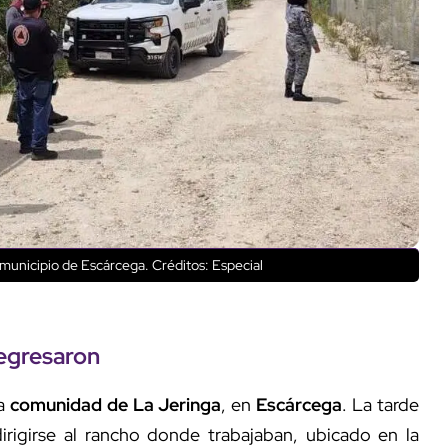
l municipio de Escárcega.
Créditos: Especial
regresaron
la
comunidad de La Jeringa
, en
Escárcega
. La tarde
dirigirse al rancho donde trabajaban, ubicado en la