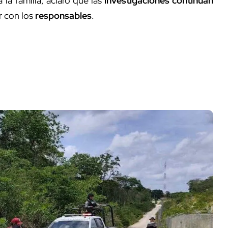
 la familia, aclaró que las
investigaciones continúan
r con los
responsables
.