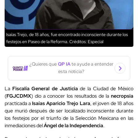
Isaías Trejo, de 18 años, fue encontrado inconsciente durante los
festejos en Paseo de la Reforma.
Créditos: Especial
¿Quieres que
QP IA
te ayude a entender
esta noticia?
La
Fiscalía General de Justicia
de la Ciudad de México
(
FGJCDMX
) dio a conocer los resultados de la
necropsia
practicada a
Isaías Aparicio Trejo Lara
, el joven de 18 años
que murió después de ser localizado inconsciente durante
los festejos por el triunfo de la Selección Mexicana en las
inmediaciones del
Ángel de la Independencia
.