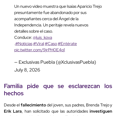
Un nuevo video muestra que Isaías Aparicio Trejo
presuntamente fue abandonado por sus
acompañantes cerca del Ángel de la
Independencia. Un peritaje revela nuevos
detalles sobre el caso.
Conduce:
@luis_kova
.
#Noticias
#Viral
#Caso
#Entérate
pic.twitter.com/9jrPH0E4q1
— Exclusivas Puebla (@XclusivasPuebla)
July 8, 2026
Familia
pide que se esclarezcan los
hechos
Desde el
fallecimiento
del joven, sus padres, Brenda Trejo y
Erik Lara
, han solicitado que las autoridades
investiguen