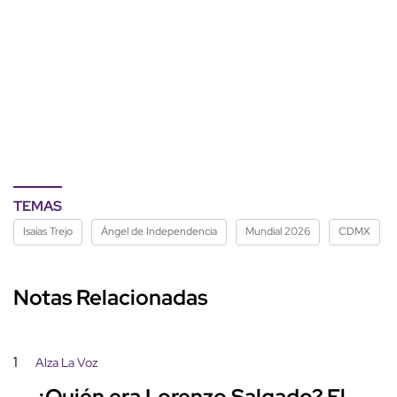
TEMAS
Isaías Trejo
Ángel de Independencia
Mundial 2026
CDMX
Notas Relacionadas
1
Alza La Voz
¿Quién era Lorenzo Salgado? El