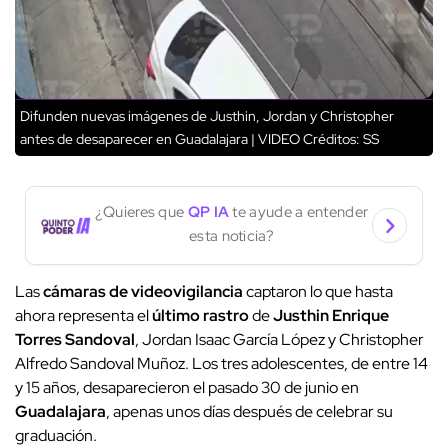
Difunden nuevas imágenes de Justhin, Jordan y Christopher
antes de desaparecer en Guadalajara | VIDEO
Créditos: SS
¿Quieres que
QP IA
te ayude a entender
esta noticia?
Las
cámaras de videovigilancia
captaron lo que hasta
ahora representa el
último rastro
de
Justhin Enrique
Torres Sandoval
, Jordan Isaac García López y Christopher
Alfredo Sandoval Muñoz. Los tres adolescentes, de entre 14
y 15 años, desaparecieron el pasado 30 de junio en
Guadalajara
, apenas unos días después de celebrar su
graduación.