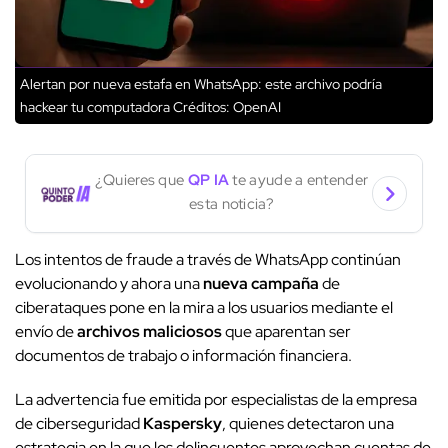
Alertan por nueva estafa en WhatsApp: este archivo podría
hackear tu computadora
Créditos: OpenAI
¿Quieres que
QP IA
te ayude a entender
esta noticia?
Los intentos de fraude a través de WhatsApp continúan
evolucionando y ahora una
nueva campaña
de
ciberataques pone en la mira a los usuarios mediante el
envío de
archivos maliciosos
que aparentan ser
documentos de trabajo o información financiera.
La advertencia fue emitida por especialistas de la empresa
de ciberseguridad
Kaspersky
, quienes detectaron una
estrategia en la que los delincuentes aprovechan cuentas de