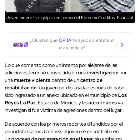
Joven muere tras golpiza en anexo del Edomex
Créditos: Especial
¿Quieres que
QP IA
te ayude a entender
esta noticia?
Lo que comenzó como un intento por alejarse de las
adicciones terminó convertido en una
investigación
por
una
muerte violenta
dentro de un
centro de
rehabilitación
. Un joven perdió la vida después de haber
sido ingresado a un anexo ubicado en el municipio de
Los
Reyes La Paz
, Estado de México, y las
autoridades
ya
investigan si fue víctima de agresiones dentro del lugar.
De acuerdo con los primeros reportes difundidos por el
periodista Carlos Jiménez, el joven se encontraba en
un
proceso de recuperación en el lugar
; sin embargo,