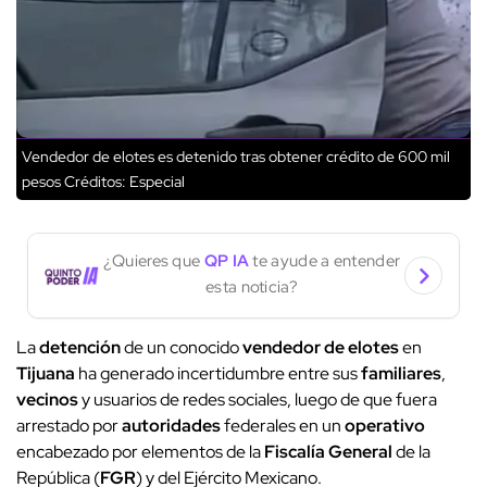
Vendedor de elotes es detenido tras obtener crédito de 600 mil
pesos
Créditos: Especial
¿Quieres que
QP IA
te ayude a entender
esta noticia?
La
detención
de un conocido
vendedor de elotes
en
Tijuana
ha generado incertidumbre entre sus
familiares
,
vecinos
y usuarios de redes sociales, luego de que fuera
arrestado por
autoridades
federales en un
operativo
encabezado por elementos de la
Fiscalía General
de la
República (
FGR
) y del Ejército Mexicano.