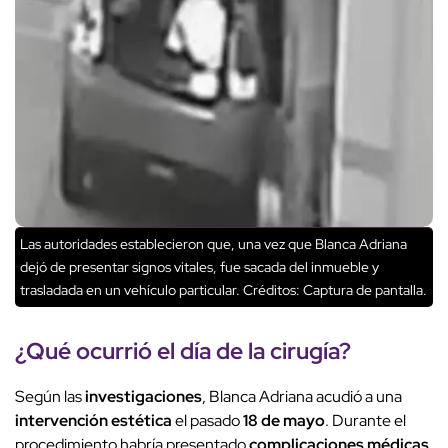
Las autoridades establecieron que, una vez que Blanca Adriana
dejó de presentar signos vitales, fue sacada del inmueble y
trasladada en un vehículo particular.
Créditos: Captura de pantalla.
¿Qué ocurrió el
día de la cirugía
?
Según las
investigaciones
, Blanca Adriana acudió a una
intervención estética
el pasado
18 de mayo
. Durante el
procedimiento habría presentado
complicaciones médicas