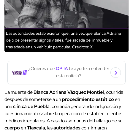
Las autoridades establecieron que, una vez que Blanca Adriana
dejó de presentar signos vitales, fue sacada del inmueble y
trasladada en un vehículo particular.
Créditos: X.
¿Quieres que
QP IA
te ayude a entender
esta noticia?
La muerte de
Blanca Adriana Vázquez Montiel
, ocurrida
después de someterse a un
procedimiento estético
en
una
clínica de Puebla
, continúa generando indignación y
cuestionamientos sobre la operación de establecimientos
médicos irregulares. A casi dos semanas del hallazgo de su
cuerpo
en
Tlaxcala
, las
autoridades
confirmaron