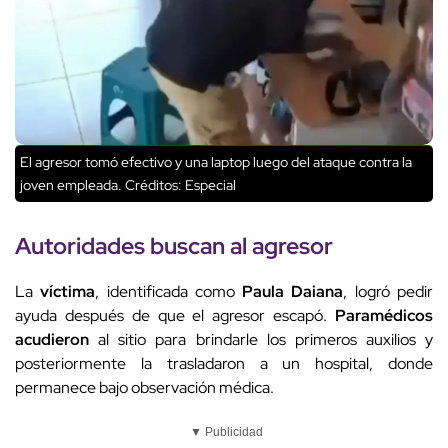
El agresor tomó efectivo y una laptop luego del ataque contra la
joven empleada.
Créditos: Especial
Autoridades
buscan al agresor
La
víctima
, identificada como
Paula Daiana
, logró pedir
ayuda después de que el agresor escapó.
Paramédicos
acudieron
al sitio para brindarle los primeros auxilios y
posteriormente la trasladaron a un hospital, donde
permanece bajo observación médica.
▼ Publicidad