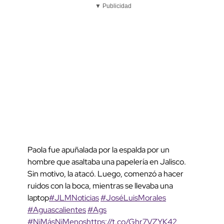
▼ Publicidad
Paola fue apuñalada por la espalda por un
hombre que asaltaba una papelería en Jalisco.
Sin motivo, la atacó. Luego, comenzó a hacer
ruidos con la boca, mientras se llevaba una
laptop
#JLMNoticias
#JoséLuisMorales
#Aguascalientes
#Ags
#NiMásNiMenos
https://t.co/Ghr7VZYK42