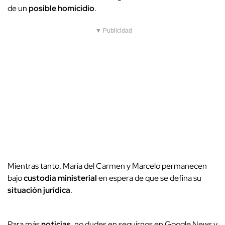
de un
posible homicidio
.
▼ Publicidad
Mientras tanto, María del Carmen y Marcelo permanecen
bajo
custodia ministerial
en espera de que se defina su
situación jurídica
.
Para más
noticias
, no dudes en seguirnos en Google News y