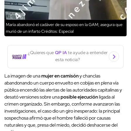
María abandonó el cadáver de su esposo en la GAM; asegura que
murió de un infarto
Créditos: Especial
¿Quieres que
QP IA
te ayude a entender
esta noticia?
La imagen de una
mujer en camisón
y chanclas
abandonando un cuerpo envuelto en cobijas en plena vía
pública encendió las alertas de las autoridades capitalinas y
desató versiones sobre una
posible ejecución
ligada al
crimen organizado. Sin embargo, conforme avanzaron las
investigaciones, el caso dio un giro inesperado: la principal
sospechosa afirmó que el hombre falleció por causas
naturales y que, presa del miedo, decidió deshacerse del