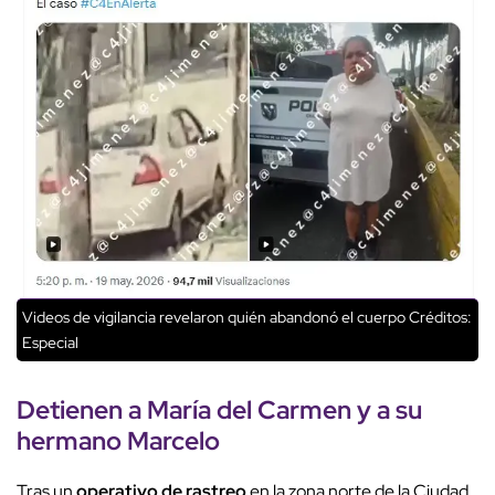
Videos de vigilancia revelaron quién abandonó el cuerpo
Créditos:
Especial
Detienen a María del Carmen
y a su
hermano
Marcelo
Tras un
operativo de rastreo
en la zona norte de la Ciudad