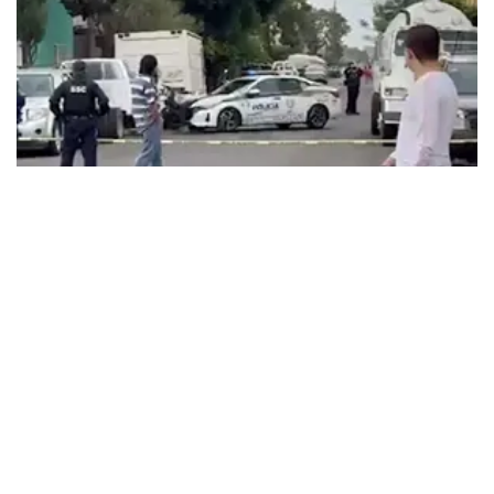
Alza La Voz
Balacera entre gaseros desata
terror en la GAM; filtran video del
enfrentamiento