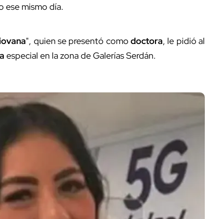
o ese mismo día.
iovana
", quien se presentó como
doctora
, le pidió al
ja
especial en la zona de Galerías Serdán.