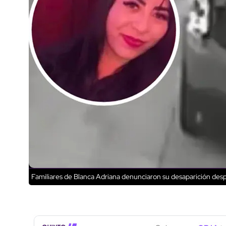
Familiares de Blanca Adriana denunciaron su desaparición desp