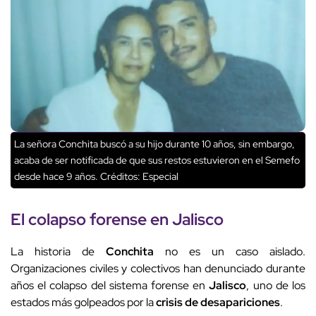
La señora Conchita buscó a su hijo durante 10 años, sin embargo,
acaba de ser notificada de que sus restos estuvieron en el Semefo
desde hace 9 años.
Créditos: Especial
El colapso forense en
Jalisco
La historia de
Conchita
no es un caso aislado.
Organizaciones civiles y colectivos han denunciado durante
años el colapso del sistema forense en
Jalisco
, uno de los
estados más golpeados por la
crisis de desapariciones
.