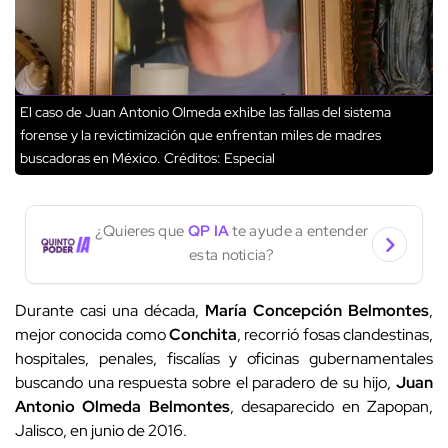
El caso de Juan Antonio Olmeda exhibe las fallas del sistema
forense y la revictimización que enfrentan miles de madres
buscadoras en México.
Créditos: Especial
¿Quieres que
QP IA
te ayude a entender
esta noticia?
Durante casi una década,
María Concepción Belmontes
,
mejor conocida como
Conchita
, recorrió fosas clandestinas,
hospitales, penales, fiscalías y oficinas gubernamentales
buscando una respuesta sobre el paradero de su hijo,
Juan
Antonio Olmeda Belmontes
, desaparecido en Zapopan,
Jalisco, en junio de 2016.