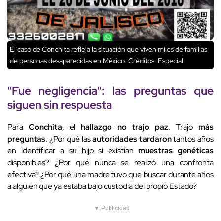
El caso de Conchita refleja la situación que viven miles de familias
de personas desaparecidas en México.
Créditos: Especial
"Fue
negligencia
": las preguntas que
siguen sin respuesta
Para
Conchita
, el
hallazgo no trajo paz
. Trajo
más
preguntas
. ¿Por qué las
autoridades tardaron
tantos años
en identificar a su hijo si existían
muestras genéticas
disponibles? ¿Por qué nunca se realizó una confronta
efectiva? ¿Por qué una madre tuvo que buscar durante años
a alguien que ya estaba bajo custodia del propio Estado?
▼ Publicidad