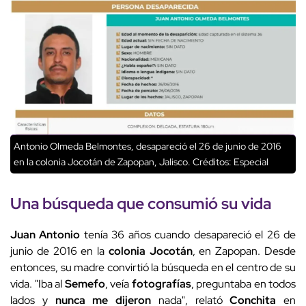
Antonio Olmeda Belmontes, desapareció el 26 de junio de 2016
en la colonia Jocotán de Zapopan, Jalisco.
Créditos: Especial
Una búsqueda que consumió su vida
Juan Antonio
tenía 36 años cuando desapareció el 26 de
junio de 2016 en la
colonia Jocotán
, en Zapopan. Desde
entonces, su madre convirtió la búsqueda en el centro de su
vida. "Iba al
Semefo
, veía
fotografías
, preguntaba en todos
lados y
nunca me dijeron
nada", relató
Conchita
en