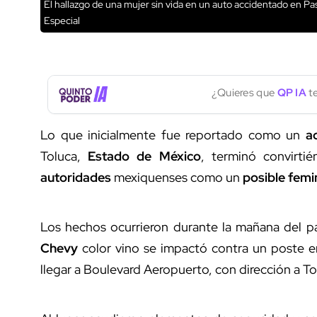
El hallazgo de una mujer sin vida en un auto accidentado en Pa
Especial
¿Quieres que
QP IA
te
Lo que inicialmente fue reportado como un
a
Toluca,
Estado de México
, terminó convirti
autoridades
mexiquenses como un
posible femi
Los hechos ocurrieron durante la mañana del 
Chevy
color vino se impactó contra un poste en
llegar a Boulevard Aeropuerto, con dirección a To