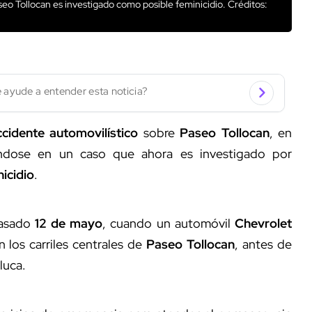
seo Tollocan es investigado como posible feminicidio.
Créditos:
 ayude a entender esta noticia?
ccidente automovilístico
sobre
Paseo Tollocan
, en
éndose en un caso que ahora es investigado por
nicidio
.
pasado
12 de mayo
, cuando un automóvil
Chevrolet
 los carriles centrales de
Paseo Tollocan
, antes de
luca.