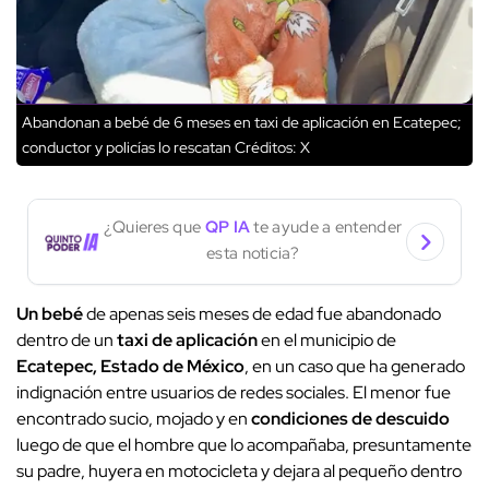
Abandonan a bebé de 6 meses en taxi de aplicación en Ecatepec;
conductor y policías lo rescatan
Créditos: X
¿Quieres que
QP IA
te ayude a entender
esta noticia?
Un bebé
de apenas seis meses de edad fue abandonado
dentro de un
taxi de aplicación
en el municipio de
Ecatepec, Estado de México
, en un caso que ha generado
indignación entre usuarios de redes sociales. El menor fue
encontrado sucio, mojado y en
condiciones de descuido
luego de que el hombre que lo acompañaba, presuntamente
su padre, huyera en motocicleta y dejara al pequeño dentro