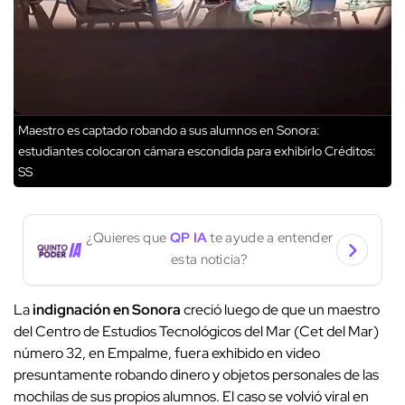
Maestro es captado robando a sus alumnos en Sonora:
estudiantes colocaron cámara escondida para exhibirlo
Créditos:
SS
¿Quieres que
QP IA
te ayude a entender
esta noticia?
La
indignación en Sonora
creció luego de que un maestro
del Centro de Estudios Tecnológicos del Mar (Cet del Mar)
número 32, en Empalme, fuera exhibido en video
presuntamente robando dinero y objetos personales de las
mochilas de sus propios alumnos. El caso se volvió viral en