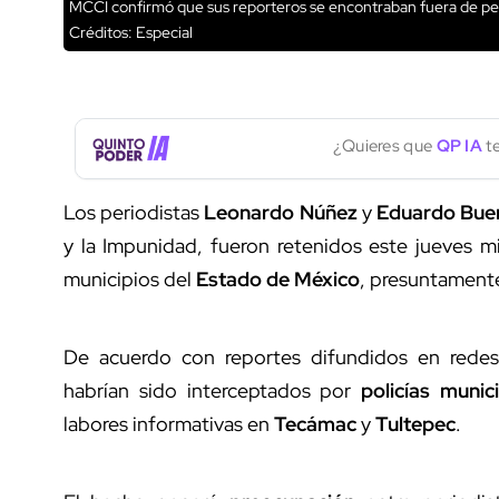
MCCI confirmó que sus reporteros se encontraban fuera de pel
Créditos: Especial
¿Quieres que
QP IA
te
Los periodistas
Leonardo Núñez
y
Eduardo Bue
y la Impunidad, fueron retenidos este jueves m
municipios del
Estado de México
, presuntamente
De acuerdo con reportes difundidos en redes
habrían sido interceptados por
policías munic
labores informativas en
Tecámac
y
Tultepec
.