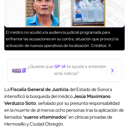
El médico no acudió a la audiencia judicial programada para
enfrentar las acusaciones en su contra, situación que provocó la
activación de nuevos operativos de localización.
Créditos: X.
¿Quieres que
QP IA
te ayude a entender
esta noticia?
La
Fiscalía General de Justicia
del Estado de Sonora
intensificó la búsqueda del médico
Jesús Maximiano
Verduzco Soto
, señalado por su presunta responsabilidad
en la muerte de al menos ocho personas tras la aplicación de
llamados "
sueros vitaminados
" en clínicas privadas de
Hermosillo y Ciudad Obregón.