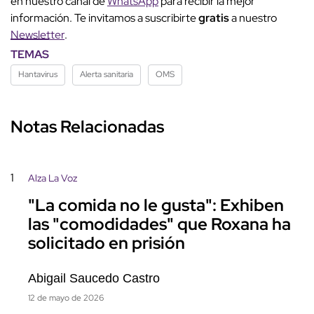
en nuestro canal de
WhatsApp
para recibir la mejor
información. Te invitamos a suscribirte
gratis
a nuestro
Newsletter
.
TEMAS
Hantavirus
Alerta sanitaria
OMS
Notas Relacionadas
1
Alza La Voz
"La comida no le gusta": Exhiben
las "comodidades" que Roxana ha
solicitado en prisión
Abigail Saucedo Castro
12 de mayo de 2026