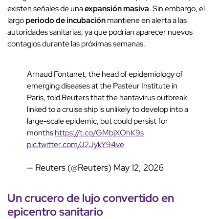
existen señales de una
expansión masiva
. Sin embargo, el
largo
periodo de incubación
mantiene en alerta a las
autoridades sanitarias, ya que podrían aparecer nuevos
contagios durante las próximas semanas.
Arnaud Fontanet, the head of epidemiology of
emerging diseases at the Pasteur Institute in
Paris, told Reuters that the hantavirus outbreak
linked to a cruise ship is unlikely to develop into a
large-scale epidemic, but could persist for
months
https://t.co/GMbjXOhK9s
pic.twitter.com/J2JykY94ve
— Reuters (@Reuters)
May 12, 2026
Un
crucero de lujo
convertido en
epicentro sanitario