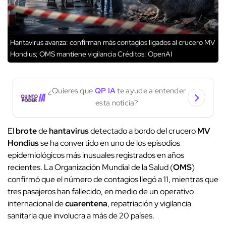
Hantavirus avanza: confirman más contagios ligados al crucero MV
Hondius; OMS mantiene vigilancia
Créditos: OpenAI
¿Quieres que
QP IA
te ayude a entender
esta noticia?
El
brote
de
hantavirus
detectado a bordo del crucero
MV
Hondius
se ha convertido en uno de los episodios
epidemiológicos más inusuales registrados en años
recientes. La Organización Mundial de la Salud (
OMS
)
confirmó que el número de contagios llegó a 11, mientras que
tres pasajeros han fallecido, en medio de un operativo
internacional de
cuarentena
, repatriación y vigilancia
sanitaria que involucra a más de 20 países.