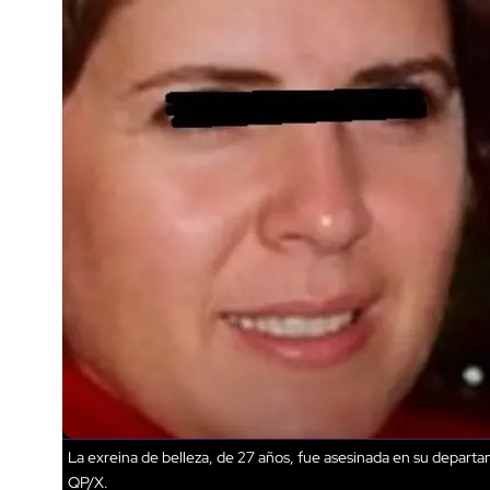
La exreina de belleza, de 27 años, fue asesinada en su departa
QP/X.