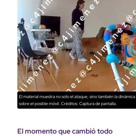
El material muestra no solo el ataque, sino también la dinámica
sobre el posible móvil.
Créditos: Captura de pantalla.
El
momento
que
cambió todo