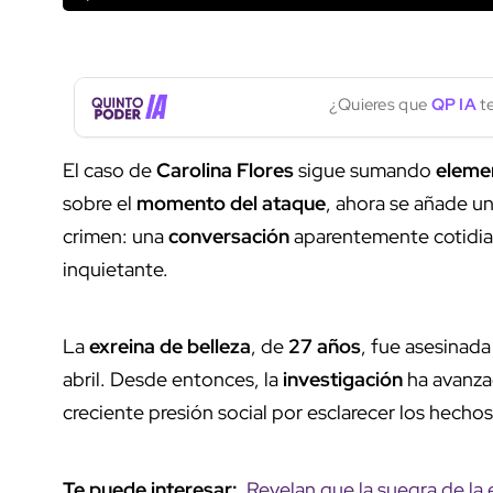
¿Quieres que
QP IA
te
El caso de
Carolina Flores
sigue sumando
eleme
sobre el
momento del ataque
, ahora se añade un
crimen: una
conversación
aparentemente cotidia
inquietante.
La
exreina de belleza
, de
27 años
, fue asesinad
abril. Desde entonces, la
investigación
ha avanza
creciente presión social por esclarecer los hechos
Te puede interesar:
Revelan que la suegra de la e