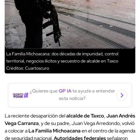
La Familia Michoacana: dos décadas de impunidad, control
territorial, negocios ilícitos y secuestro de alcalde en Taxco
Créditos: Cuartoscuro
¿Quieres que
QP IA
te ayude a entender
esta noticia?
La reciente desaparición del
alcalde de Taxco
,
Juan Andrés
Vega Carranza
, y de su padre, Juan Vega Arredondo, volvió
a colocar a
La Familia Michoacana
en el centro de la agenda
de seguridad nacional.
Autoridades federales
señalaron