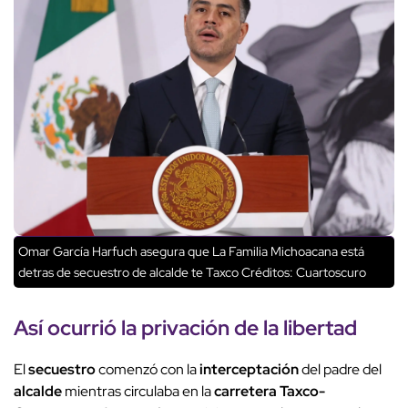
Omar García Harfuch asegura que La Familia Michoacana está
detras de secuestro de alcalde te Taxco
Créditos: Cuartoscuro
Así ocurrió la
privación de la libertad
El
secuestro
comenzó con la
interceptación
del padre del
alcalde
mientras circulaba en la
carretera Taxco-