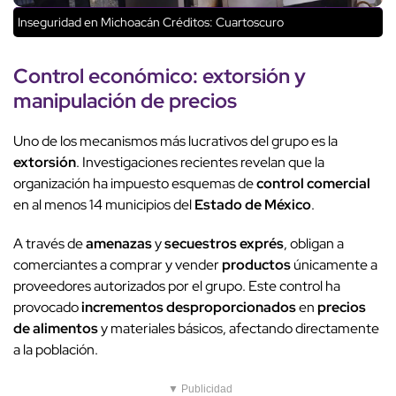
Inseguridad en Michoacán
Créditos: Cuartoscuro
Control económico:
extorsión
y
manipulación de precios
Uno de los mecanismos más lucrativos del grupo es la
extorsión
. Investigaciones recientes revelan que la
organización ha impuesto esquemas de
control comercial
en al menos 14 municipios del
Estado de México
.
A través de
amenazas
y
secuestros exprés
, obligan a
comerciantes a comprar y vender
productos
únicamente a
proveedores autorizados por el grupo. Este control ha
provocado
incrementos desproporcionados
en
precios
de alimentos
y materiales básicos, afectando directamente
a la población.
▼ Publicidad