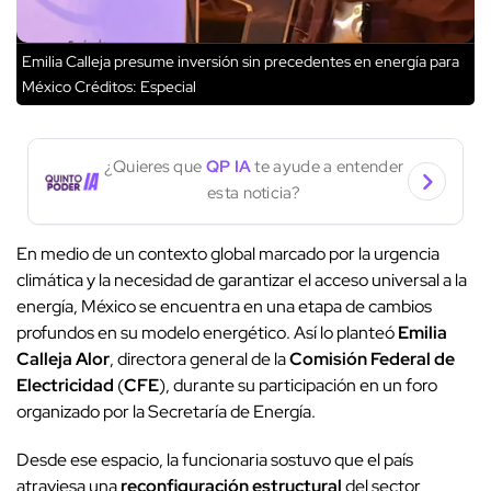
Emilia Calleja presume inversión sin precedentes en energía para
México
Créditos: Especial
¿Quieres que
QP IA
te ayude a entender
esta noticia?
En medio de un contexto global marcado por la urgencia
climática y la necesidad de garantizar el acceso universal a la
energía, México se encuentra en una etapa de cambios
profundos en su modelo energético. Así lo planteó
Emilia
Calleja Alor
, directora general de la
Comisión Federal de
Electricidad
(
CFE
), durante su participación en un foro
organizado por la Secretaría de Energía.
Desde ese espacio, la funcionaria sostuvo que el país
atraviesa una
reconfiguración estructural
del sector