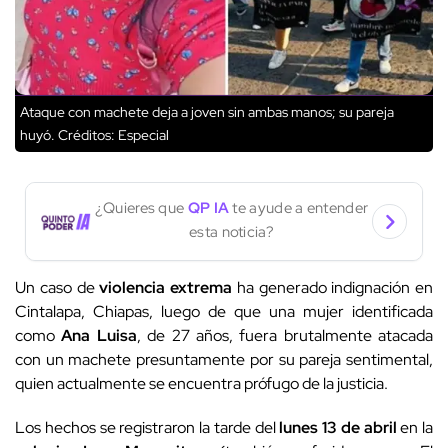
Ataque con machete deja a joven sin ambas manos; su pareja
huyó.
Créditos: Especial
¿Quieres que
QP IA
te ayude a entender
esta noticia?
Un caso de
violencia extrema
ha generado indignación en
Cintalapa, Chiapas, luego de que una mujer identificada
como
Ana Luisa
, de 27 años, fuera brutalmente atacada
con un machete presuntamente por su pareja sentimental,
quien actualmente se encuentra prófugo de la justicia.
Los hechos se registraron la tarde del
lunes 13 de abril
en la