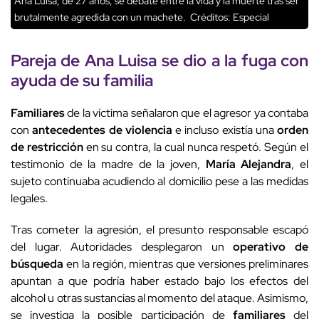
Ana Luisa, de 27 años, se debate entre la vida y la muerte tras ser
brutalmente agredida con un machete.
Créditos: Especial
Pareja de
Ana Luisa
se dio a la fuga con
ayuda de su familia
Familiares
de la víctima señalaron que el agresor ya contaba
con
antecedentes de violencia
e incluso existía una
orden
de restricción
en su contra, la cual nunca respetó. Según el
testimonio de la madre de la joven,
María Alejandra
, el
sujeto continuaba acudiendo al domicilio pese a las medidas
legales.
Tras cometer la agresión, el presunto responsable escapó
del lugar. Autoridades desplegaron un
operativo de
búsqueda
en la región, mientras que versiones preliminares
apuntan a que podría haber estado bajo los efectos del
alcohol u otras sustancias al momento del ataque. Asimismo,
se investiga la posible participación de
familiares
del