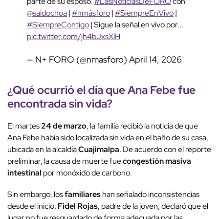
parte de su esposo.
#LasNoticiasDeFORO
con
@saidochoa
|
#nmásforo
|
#SiempreEnVivo
|
#SiempreContigo
| Sigue la señal en vivo por...
pic.twitter.com/jh4bJxsXlH
— N+ FORO (@nmasforo)
April 14, 2026
¿Qué ocurrió el día que Ana Febe fue
encontrada sin vida?
El martes
24 de marzo
, la familia recibió la noticia de que
Ana Febe había sido localizada sin vida en el baño de su casa,
ubicada en la alcaldía
Cuajimalpa
. De acuerdo con el reporte
preliminar, la causa de muerte fue
congestión masiva
intestinal
por monóxido de carbono.
Sin embargo, los
familiares
han señalado inconsistencias
desde el inicio.
Fidel Rojas
, padre de la joven, declaró que el
lugar no fue resguardado de forma adecuada por las