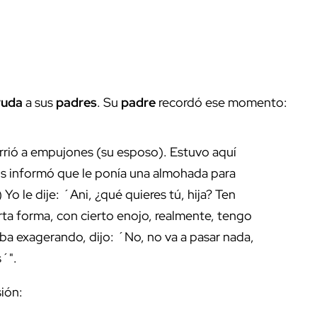
yuda
a sus
padres
. Su
padre
recordó ese momento:
rrió a empujones (su esposo). Estuvo aquí
Nos informó que le ponía una almohada para
 Yo le dije: ´Ani, ¿qué quieres tú, hija? Ten
erta forma, con cierto enojo, realmente, tengo
aba exagerando, dijo: ´No, no va a pasar nada,
s´".
ión: