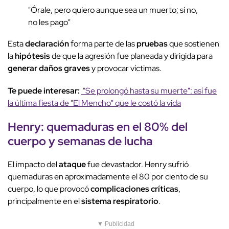
"Órale, pero quiero aunque sea un muerto; si no,
no les pago"
Esta
declaración
forma parte de las
pruebas
que sostienen
la
hipótesis
de que la agresión fue planeada y dirigida para
generar daños graves
y provocar víctimas.
Te puede interesar:
"Se prolongó hasta su muerte": así fue
la última fiesta de "El Mencho" que le costó la vida
Henry: quemaduras en el 80% del
cuerpo y semanas de lucha
El impacto del
ataque
fue devastador. Henry sufrió
quemaduras en aproximadamente el 80 por ciento de su
cuerpo, lo que provocó
complicaciones críticas
,
principalmente en el
sistema respiratorio
.
▼ Publicidad