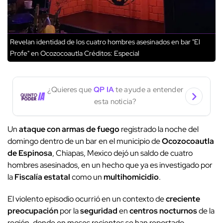
Revelan identidad de los cuatro hombres asesinados en bar "El
Profe" en Ocozocoautla
Créditos: Especial
¿Quieres que
QP IA
te ayude a entender
esta noticia?
Un
ataque con armas de fuego
registrado la noche del
domingo dentro de un bar en el municipio de
Ocozocoautla
de Espinosa
, Chiapas, Mexico dejó un saldo de cuatro
hombres asesinados, en un hecho que ya es investigado por
la
Fiscalía estatal
como un
multihomicidio
.
El violento episodio ocurrió en un contexto de
creciente
preocupación
por la
seguridad
en
centros nocturnos
de la
región, donde en meses recientes se han reportado