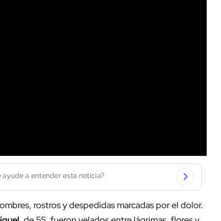
 ayude a entender esta noticia?
mbres, rostros y despedidas marcadas por el dolor.
iguel
, de 55, fueron velados entre lágrimas, flores y