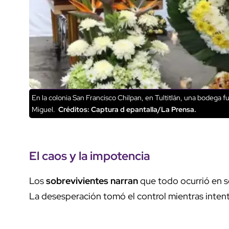
En la colonia San Francisco Chilpan, en Tultitlán, una bodega f
Miguel.
Créditos: Captura d epantalla/La Prensa.
El
caos
y la
impotencia
Los
sobrevivientes narran
que todo ocurrió en s
La desesperación tomó el control mientras intenta