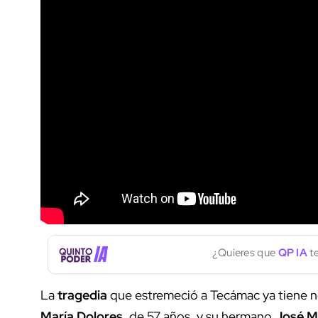
¿Quieres que
QP IA
te
La
tragedia
que estremeció a Tecámac ya tiene no
María Dolores
, de 57 años, y su hermano
José M