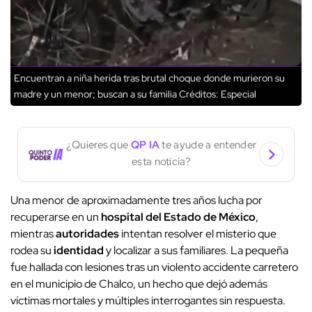
Encuentran a niña herida tras brutal choque donde murieron su
madre y un menor; buscan a su familia
Créditos: Especial
¿Quieres que
QP IA
te ayude a entender
esta noticia?
Una menor de aproximadamente tres años lucha por
recuperarse en un
hospital del Estado de México
,
mientras
autoridades
intentan resolver el misterio que
rodea su
identidad
y localizar a sus familiares. La pequeña
fue hallada con lesiones tras un violento accidente carretero
en el municipio de Chalco, un hecho que dejó además
víctimas mortales y múltiples interrogantes sin respuesta.