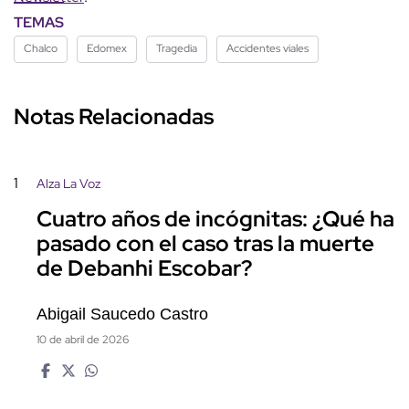
TEMAS
Chalco
Edomex
Tragedia
Accidentes viales
Notas Relacionadas
1
Alza La Voz
Cuatro años de incógnitas: ¿Qué ha
pasado con el caso tras la muerte
de Debanhi Escobar?
Abigail Saucedo Castro
10 de abril de 2026