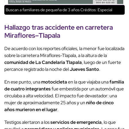
Buscan a familiares de pequeña de 3 años
Créditos: Especial
Hallazgo tras accidente en carretera
Miraflores–Tlapala
De acuerdo con los reportes oficiales, la menor fue localizada
sobre la carretera Miraflores-Tlapala, a la altura de la
comunidad de La Candelaria Tlapala
, luego de un fuerte
percance registrado la noche del
Jueves Santo
.
En ese punto, una
motocicleta
en la que viajaba una
familia
de cuatro integrantes
fue embestida por un automóvil que
circulaba a alta velocidad. El impacto fue devastador: una
mujer de aproximadamente 25 años y un
niño de cinco
años
murieron en el lugar
.
Testigos alertaron a los
servicios de emergencia
, lo que