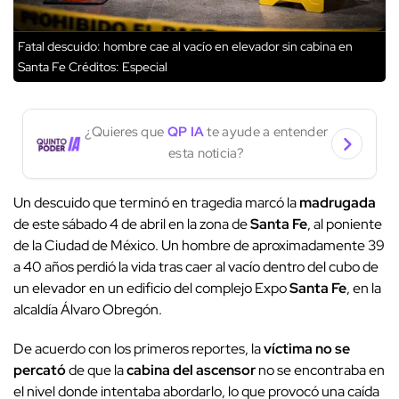
Fatal descuido: hombre cae al vacío en elevador sin cabina en
Santa Fe
Créditos: Especial
¿Quieres que
QP IA
te ayude a entender
esta noticia?
Un descuido que terminó en tragedia marcó la
madrugada
de este sábado 4 de abril en la zona de
Santa Fe
, al poniente
de la Ciudad de México. Un hombre de aproximadamente 39
a 40 años perdió la vida tras caer al vacío dentro del cubo de
un elevador en un edificio del complejo Expo
Santa Fe
, en la
alcaldía Álvaro Obregón.
De acuerdo con los primeros reportes, la
víctima no se
percató
de que la
cabina del ascensor
no se encontraba en
el nivel donde intentaba abordarlo, lo que provocó una caída