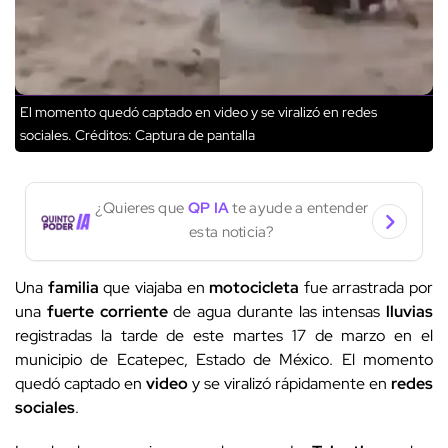
El momento quedó captado en video y se viralizó en redes
sociales.
Créditos: Captura de pantalla
¿Quieres que
QP IA
te ayude a entender
esta noticia?
Una
familia
que viajaba en
motocicleta
fue arrastrada por
una
fuerte corriente
de agua durante las intensas
lluvias
registradas la tarde de este martes 17 de marzo en el
municipio de Ecatepec, Estado de México. El momento
quedó captado en
video
y se viralizó rápidamente en
redes
sociales
.