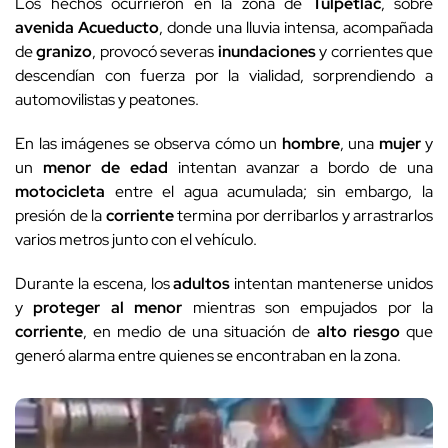
Los hechos ocurrieron en la zona de
Tulpetlac
, sobre
avenida Acueducto
, donde una lluvia intensa, acompañada
de
granizo
, provocó severas
inundaciones
y corrientes que
descendían con fuerza por la vialidad, sorprendiendo a
automovilistas y peatones.
En las imágenes se observa cómo un
hombre
, una
mujer
y
un
menor de edad
intentan avanzar a bordo de una
motocicleta
entre el agua acumulada; sin embargo, la
presión de la
corriente
termina por derribarlos y arrastrarlos
varios metros junto con el vehículo.
Durante la escena, los
adultos
intentan mantenerse unidos
y
proteger al menor
mientras son empujados por la
corriente
, en medio de una situación de
alto riesgo
que
generó alarma entre quienes se encontraban en la zona.