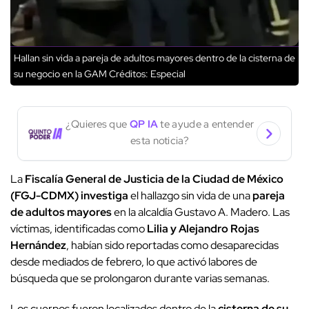
Hallan sin vida a pareja de adultos mayores dentro de la cisterna de
su negocio en la GAM
Créditos: Especial
¿Quieres que
QP IA
te ayude a entender
esta noticia?
La
Fiscalía General de Justicia de la Ciudad de México
(FGJ-CDMX)
investiga
el hallazgo sin vida de una
pareja
de adultos mayores
en la alcaldía Gustavo A. Madero. Las
víctimas, identificadas como
Lilia y Alejandro Rojas
Hernández
, habían sido reportadas como desaparecidas
desde mediados de febrero, lo que activó labores de
búsqueda que se prolongaron durante varias semanas.
Los cuerpos fueron localizados dentro de la
cisterna de su