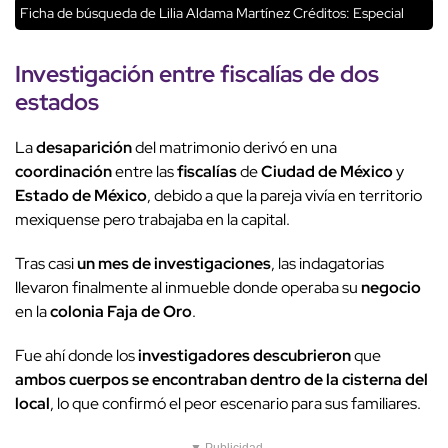
Ficha de búsqueda de Lilia Aldama Martínez
Créditos: Especial
Investigación
entre
fiscalías
de
dos
estados
La
desaparición
del matrimonio derivó en una
coordinación
entre las
fiscalías
de
Ciudad de México
y
Estado de México
, debido a que la pareja vivía en territorio
mexiquense pero trabajaba en la capital.
Tras casi
un mes de investigaciones
, las indagatorias
llevaron finalmente al inmueble donde operaba su
negocio
en la
colonia Faja de Oro
.
Fue ahí donde los
investigadores descubrieron
que
ambos cuerpos se encontraban dentro de la cisterna del
local
, lo que confirmó el peor escenario para sus familiares.
▼ Publicidad