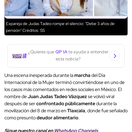
Expareja de Judas Tadeo rompe el silencio: "Debe 3 años de
pensión"
Créditos: SS
¿Quieres que
QP IA
te ayude a entender
esta noticia?
Una escena inesperada durante la
marcha
del Día
Internacional de la Mujer terminó convirtiéndose en uno de
los casos más comentados en redes sociales en México. El
nombre de
Juan Judas Tadeo Vázquez
se volvió viral
después de ser
confrontado públicamente
durante la
movilización del 8 de marzo en
Tlaxcala
, donde fue señalado
como presunto
deudor alimentario
.
Sigue nuestro canal en
WhatsApp Channels