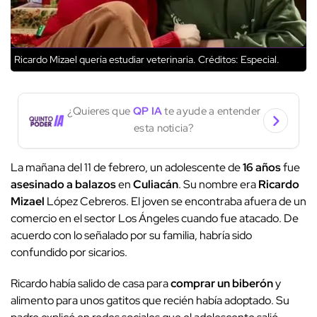
Ricardo Mizael quería estudiar veterinaria.
Créditos: Especial.
¿Quieres que
QP IA
te ayude a entender
esta noticia?
La mañana del 11 de febrero, un adolescente de
16 años
fue
asesinado a balazos
en
Culiacán
. Su nombre era
Ricardo
Mizael
López Cebreros. El joven se encontraba afuera de un
comercio en el sector Los Ángeles cuando fue atacado. De
acuerdo con lo señalado por su familia, habría sido
confundido por sicarios.
Ricardo había salido de casa para
comprar un biberón
y
alimento para unos gatitos que recién había adoptado. Su