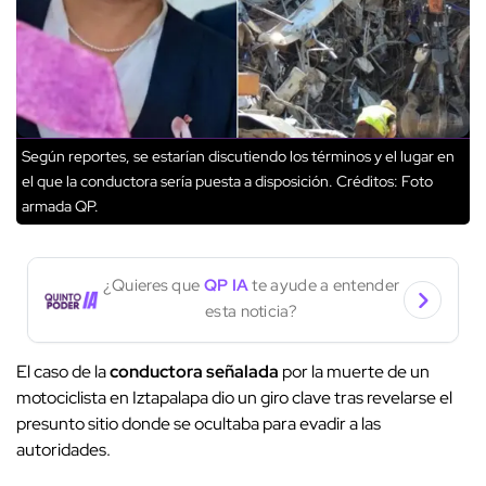
Según reportes, se estarían discutiendo los términos y el lugar en
el que la conductora sería puesta a disposición.
Créditos: Foto
armada QP.
¿Quieres que
QP IA
te ayude a entender
esta noticia?
El caso de la
conductora señalada
por la muerte de un
motociclista en Iztapalapa dio un giro clave tras revelarse el
presunto sitio donde se ocultaba para evadir a las
autoridades.