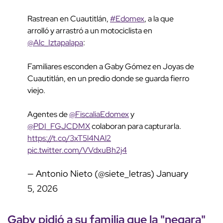
Rastrean en Cuautitlán,
#Edomex
, a la que
arrolló y arrastró a un motociclista en
@Alc_Iztapalapa
:
Familiares esconden a Gaby Gómez en Joyas de
Cuautitlán, en un predio donde se guarda fierro
viejo.
Agentes de
@FiscaliaEdomex
y
@PDI_FGJCDMX
colaboran para capturarla.
https://t.co/3xT5l4NAl2
pic.twitter.com/VVdxuBh2j4
— Antonio Nieto (@siete_letras)
January
5, 2026
Gaby pidió a su familia que la "negara"