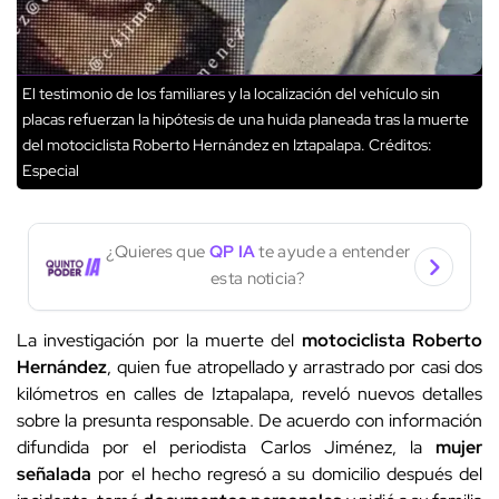
El testimonio de los familiares y la localización del vehículo sin
placas refuerzan la hipótesis de una huida planeada tras la muerte
del motociclista Roberto Hernández en Iztapalapa.
Créditos:
Especial
¿Quieres que
QP IA
te ayude a entender
esta noticia?
La investigación por la muerte del
motociclista
Roberto
Hernández
, quien fue atropellado y arrastrado por casi dos
kilómetros en calles de Iztapalapa, reveló nuevos detalles
sobre la presunta responsable. De acuerdo con información
difundida por el periodista Carlos Jiménez, la
mujer
señalada
por el hecho regresó a su domicilio después del