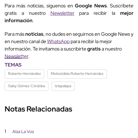
gratis a nuestro
Newsletter
para recibir la
mejor
información
.
Para más
noticias
, no dudes en seguirnos en Google News y
en nuestro canal de
WhatsApp
para recibir la mejor
información. Te invitamos a suscribirte
gratis
a nuestro
Newsletter
.
TEMAS
Roberto Hernández
Motociclista Roberto Hernández
Gaby Gómez Córdoba
Iztapalapa
Notas Relacionadas
1
Alza La Voz
Menor muere por bala perdida: iba