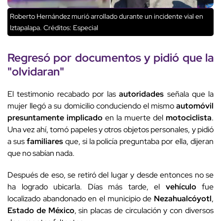
Roberto Hernández murió arrollado durante un incidente vial en
Iztapalapa.
Créditos: Especial
Regresó por documentos y pidió que la
"olvidaran"
El testimonio recabado por las
autoridades
señala que la
mujer llegó a su domicilio conduciendo el mismo
automóvil
presuntamente implicado
en la muerte del
motociclista
.
Una vez ahí, tomó papeles y otros objetos personales, y pidió
a sus
familiares
que, si la policía preguntaba por ella, dijeran
que no sabían nada.
Después de eso, se retiró del lugar y desde entonces no se
ha logrado ubicarla. Días más tarde, el
vehículo
fue
localizado abandonado en el municipio de
Nezahualcóyotl
,
Estado de México
, sin placas de circulación y con diversos