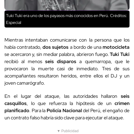
Tuki Tuki era uno de los payasos más conocidos en Perú.
Créditos:
Especial
Mientras intentaban comunicarse con la persona que los
había contratado,
dos sujetos
a bordo de una
motocicleta
se acercaron y, sin mediar palabra, abrieron fuego.
Tuki Tuki
recibió al menos
seis disparos
a quemarropa, que le
provocaron la muerte casi de inmediato. Tres de sus
acompañantes resultaron heridos, entre ellos el DJ y un
joven camarógrafo.
En el lugar del ataque, las autoridades hallaron
seis
casquillos
, lo que refuerza la hipótesis de un
crimen
planificado
. Para la
Policía Nacional
del Perú, el engaño de
un contrato falso habría sido clave para ejecutar el ataque.
▼ Publicidad