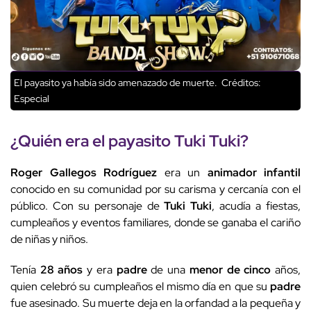
El payasito ya había sido amenazado de muerte.
Créditos:
Especial
¿Quién era el
payasito Tuki Tuki
?
Roger Gallegos Rodríguez
era un
animador infantil
conocido en su comunidad por su carisma y cercanía con el
público. Con su personaje de
Tuki Tuki
, acudía a fiestas,
cumpleaños y eventos familiares, donde se ganaba el cariño
de niñas y niños.
Tenía
28 años
y era
padre
de una
menor de cinco
años,
quien celebró su cumpleaños el mismo día en que su
padre
fue asesinado. Su muerte deja en la orfandad a la pequeña y