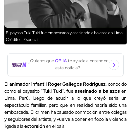
El payaso Tuki Tuki fue emboscado y asesinado a balazos en Lima
Créditos: Especial
¿Quieres que
QP IA
te ayude a entender
esta noticia?
El
animador infantil
Roger Gallegos Rodríguez
, conocido
como el payasito "
Tuki Tuki
", fue
asesinado a balazos
en
Lima, Perú, luego de acudir a lo que creyó sería un
espectáculo familiar, pero que en realidad habría sido una
emboscada. El crimen ha causado conmoción entre colegas
y seguidores del artista, y vuelve a poner en foco la violencia
ligada a la
extorsión
en el país.