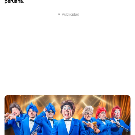
peruana
.
▼ Publicidad