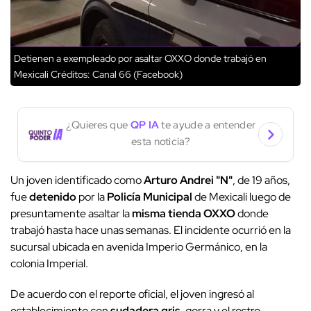
Detienen a exempleado por asaltar OXXO donde trabajó en
Mexicali
Créditos: Canal 66 (Facebook)
¿Quieres que
QP IA
te ayude a entender
esta noticia?
Un joven identificado como
Arturo Andrei "N"
, de 19 años,
fue
detenido
por la
Policía Municipal
de Mexicali luego de
presuntamente asaltar la
misma tienda OXXO
donde
trabajó hasta hace unas semanas. El incidente ocurrió en la
sucursal ubicada en avenida Imperio Germánico, en la
colonia Imperial.
De acuerdo con el reporte oficial, el joven ingresó al
establecimiento con
sudadera gris
, gorra y el rostro