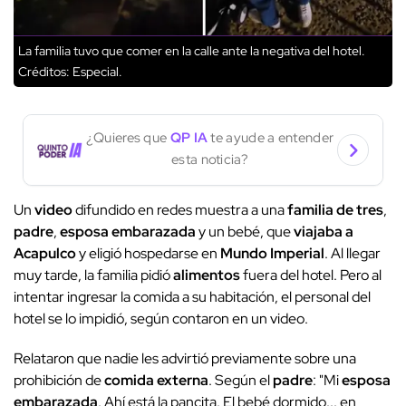
La familia tuvo que comer en la calle ante la negativa del hotel.
Créditos: Especial.
¿Quieres que
QP IA
te ayude a entender
esta noticia?
Un
video
difundido en redes muestra a una
familia de tres
,
padre
,
esposa embarazada
y un bebé, que
viajaba a
Acapulco
y eligió hospedarse en
Mundo Imperial
. Al llegar
muy tarde, la familia pidió
alimentos
fuera del hotel. Pero al
intentar ingresar la comida a su habitación, el personal del
hotel se lo impidió, según contaron en un video.
Relataron que nadie les advirtió previamente sobre una
prohibición de
comida externa
. Según el
padre
: "Mi
esposa
embarazada
. Ahí está la pancita. El bebé dormido... en