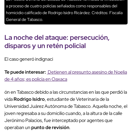
a proceso de cuatro policías señalados como responsables del
homicidio calificado de Rodrigo Isidro Ricárdez.
Créditos: Fiscalía
General de Tabasco.
La noche del
ataque
:
persecución
,
disparos y un
retén policial
El caso generó indignaci
Te puede interesar:
Detienen al presunto asesino de Noelia
de 4 años; es policía en Oaxaca
ón en Tabasco debido a las circunstancias en las que perdió la
vida
Rodrigo Isidro
, estudiante de Veterinaria de la
Universidad Juárez Autónoma de Tabasco. Aquella noche, el
joven regresaba a su domicilio cuando, a la altura de la calle
Jerónimo Palacios, fue interceptado por agentes que
operaban un
punto de revisión
.