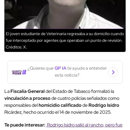
El joven estudiante de Veterinaria regresaba a su domicilio cuando
fue interceptado por agentes que operaban un punto de revisión.
Créditos: X.
¿Quieres que
QP IA
te ayude a entender
esta noticia?
La
Fiscalía General
del Estado de Tabasco formalizó la
vinculación a proceso
de cuatro policías señalados como
responsables del
homicidio calificado
de
Rodrigo Isidro
Ricárdez, hecho ocurrido el 14 de noviembre de 2025.
Te puede interesar:
Rodrigo Isidro salió al rancho, pero fue