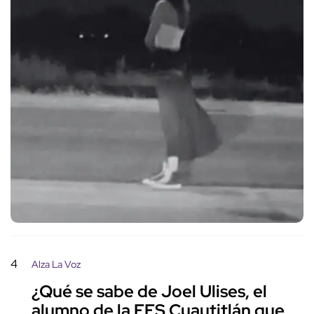
4
Alza La Voz
¿Qué se sabe de Joel Ulises, el
alumno de la FES Cuautitlán que