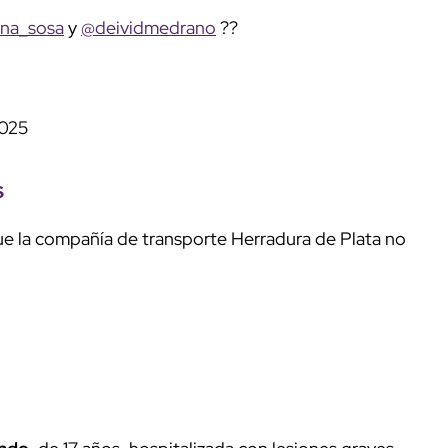
iana_sosa
y
@deividmedrano
??
2025
s
ue la compañía de transporte Herradura de Plata no