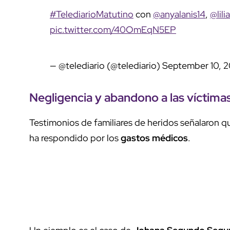
#TelediarioMatutino
con
@anyalanis14
,
@lil
pic.twitter.com/40OmEqN5EP
— @telediario (@telediario)
September 10, 
Negligencia y
abandono
a las víctima
Testimonios de familiares de heridos señalaron q
ha respondido por los
gastos médicos
.