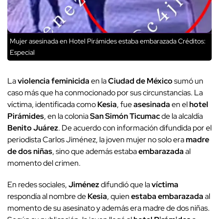
Mujer asesinada en Hotel Pirámides estaba embarazada
Créditos:
Especial
La
violencia feminicida
en la
Ciudad de México
sumó un
caso más que ha conmocionado por sus circunstancias. La
víctima, identificada como
Kesia
, fue
asesinada
en el
hotel
Pirámides
, en la colonia
San Simón Ticumac
de la alcaldía
Benito Juárez
. De acuerdo con información difundida por el
periodista Carlos Jiménez, la joven mujer no solo era
madre
de dos niñas
, sino que además estaba
embarazada
al
momento del crimen.
En redes sociales,
Jiménez
difundió que la
víctima
respondía al nombre de
Kesia
, quien
estaba embarazada
al
momento de su asesinato y además era madre de dos niñas.