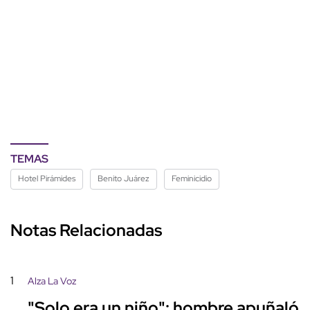
TEMAS
Hotel Pirámides
Benito Juárez
Feminicidio
Notas Relacionadas
1
Alza La Voz
"Solo era un niño": hombre apuñaló